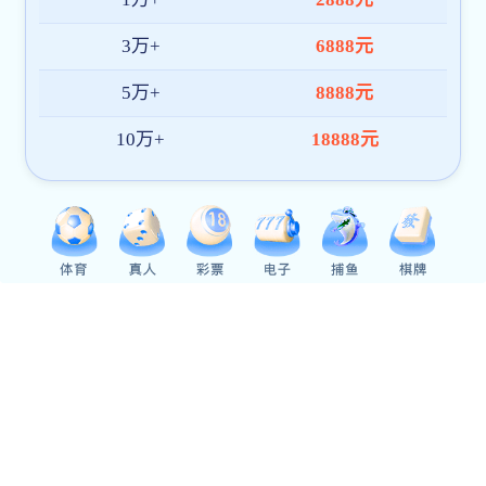
心理层面的考量同样不可忽视。对于首次登上
世界杯舞台的年轻人而言，小组赛的每一秒都
可能是心理防线的“试金石”。如果给予他们过
高的期望与过长的上场时间，一旦出现失误导
致丢球，年轻球员的心态可能瞬间崩塌，甚至
影响整个团队的氛围。因此，孔茨的用人之道
可能更倾向于“渐进式”信任。首场比赛给予15
到20分钟的适应时间，让他们在相对安全的
比分环境下感受世界杯的节奏；一旦状态稳
定，第二场比赛的上场时间很可能会呈阶梯式
上涨。这种“温火慢炖”的方式，既能保护年轻
球员的成长空间，又能避免在关键战役中因过
度“赌博”而付出惨痛代价。土耳其足协在备战
期也专门安排了心理辅导课程，这表明教练组