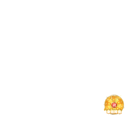
用双脚写下属于自己的星月传奇。
上一篇：
美国队亚当斯对阵澳大利亚远射选
下一篇：
哈勒面对厄瓜多尔防线能否打穿肋
延伸阅读