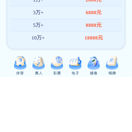
率将显著提高。
从盘口的维度进行预测，我们需要综合考量多
方因素。通常，各大机构在开盘时会参考双方
的历史交锋、近期状态及核心球员的健康程
度。对于哈勒打穿肋部空间这一特定战术选
项，相关盘口（如球员射正次数、进球数、关
键传球等）通常会给出较为保守的数值。然
而，考虑到科特迪瓦在进攻端对哈勒的依赖以
及厄瓜多尔防线可能存在的移动间隙，数据模
型可能低估了哈勒的实际威胁。从基本面分析
来看，哈勒在近期的训练与友谊赛中展现出了
极佳的竞技状态，其肋部区域的触球频率相当
高。如果厄瓜多尔能够保持高强度紧逼，压缩