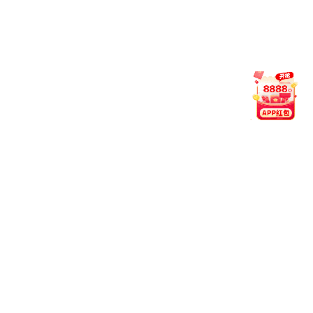
刚果金对阵葡萄牙姆本巴的高位压迫参与
在世界杯的璀璨舞台上，每一场焦点战役都不仅仅
是技术与战术的博弈...
2026-07-26