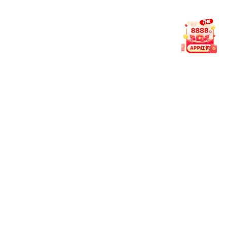
英超进攻型边后卫新赛季观察：反击推进与
当足球的战术版图被瓜迪奥拉的“边后腰”理念重塑，
当克洛普的“重...
2026-08-07
霍芬海姆对阵莱比锡，错失机会后调整与禁