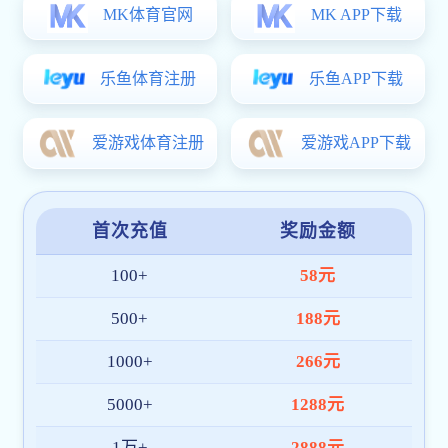
需要在日本队压上进攻时保持警觉，利用对方
边后卫助攻后的身后空间。这种战术不仅考验
速度，更考验他的跑位智慧——能否在高速运
动中预判防守球员的落点。日本队门将权田修
一的出击范围有限，如果姆萨克尼能突破至禁
区附近，他的低平传中或倒三角回敲将极具威
胁。当然，日本队势必会采用区域防守来限制
他的启动，姆萨克尼需要学会如何用身体对抗
卡位，而不是单纯依赖速度生吃对手。
从技术细节看，姆萨克尼在边路的习惯是先用
假动作晃开角度，然后突然加速下底。这种风
格在面对日本队时可能会遭遇针对性布置：日
本后卫通常不会轻易出脚，而是保持距离封锁