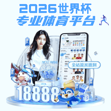
2026世界杯官网入口官方网站
· 内容营销
分享卡片带...
赛程时间转换...
共赢成就未来...
体育新闻
勺子点球落点
集体自拍
伤病名单
姆萨克尼面对日本队防线
能否打出速度优势边路任
务盘点
在世界杯的舞台上，每一次突破都可能成为改
写历史的瞬间。当摩洛哥边锋姆萨克尼站在球
场边线，望着日本队那条以纪律严明著称的防
线时，一个问题悄然浮现：这位北非飞翼能否