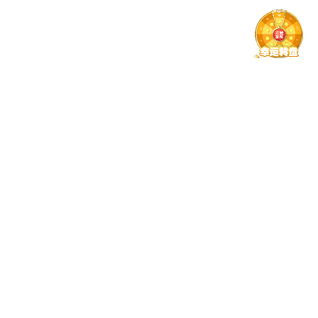
2026-08-07
2026德甲：科隆重点看客场开局
当莱茵河的风吹过七月的盛夏，德甲新赛季的序曲
便已在科隆球迷的期...
2026-08-07