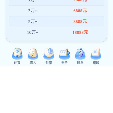
路线。因此，他的边路任务需要增加内切的比
例，利用右脚兜射或斜塞撕开中路防线。摩洛
哥的进攻体系极度依赖边路爆点，如果姆萨克
尼被限制在边线，整个球队的进攻手段就会变
得单一。他必须主动与中场球员进行撞墙配
合，在狭小空间内用触球精度化解密集防守。
值得关注的是，日本队的体能储备在下半场通
常会下降，姆萨克尼如果在比赛后期保持活
力，他的速度优势将被进一步放大——毕竟，
防守方在疲劳时最怕的就是突如其来的直线爆
破。
足球世界的胜负手往往在于细节，姆萨克尼面
对日本队的边路对决，本质上是个人天赋与集
体智慧的碰撞。他能否用速度优势撕开防线，